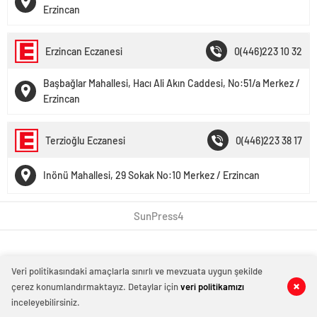
Erzincan
Erzincan Eczanesi
0(446)223 10 32
Başbağlar Mahallesi, Hacı Ali Akın Caddesi, No:51/a Merkez /
Erzincan
Terzioğlu Eczanesi
0(446)223 38 17
Inönü Mahallesi, 29 Sokak No:10 Merkez / Erzincan
SunPress4
Veri politikasındaki amaçlarla sınırlı ve mevzuata uygun şekilde
çerez konumlandırmaktayız. Detaylar için
veri politikamızı
inceleyebilirsiniz.