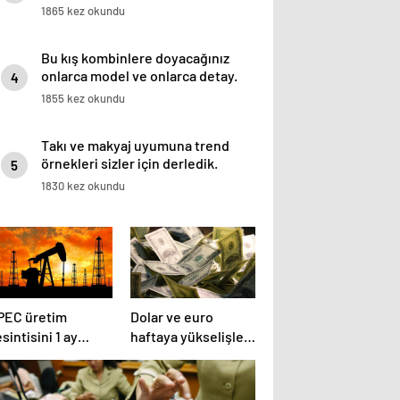
başladı.
1865 kez okundu
Bu kış kombinlere doyacağınız
onlarca model ve onlarca detay.
4
1855 kez okundu
Takı ve makyaj uyumuna trend
örnekleri sizler için derledik.
5
1830 kez okundu
PEC üretim
Dolar ve euro
sintisini 1 ay
haftaya yükselişle
zatacak
başladı