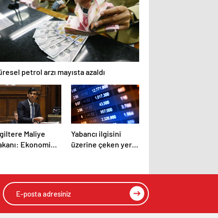
resel petrol arzı mayısta azaldı
giltere Maliye
Yabancı ilgisini
akanı: Ekonomi
üzerine çeken yerli
n 300 yılın en
hisseler
üyük daralmasını
aşayacak