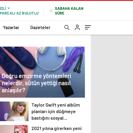
SABAHA KALAN
IZLI
SÜRE
PARÇALI AZ BULUTLU
Yazarlar
Gazeteler
Doğru emzirme yöntemleri
nelerdir, sütün yettiği nasıl
anlaşılır?
Taylor Swift yeni albüm
planları için düğmeye
bastığını sosyal
medyadan duyurdu!
2021 yılına girerken yeni