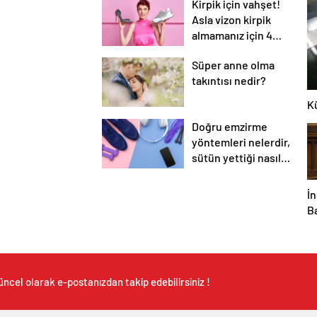
Kirpik için vahşet!
Asla vizon kirpik
almamanız için 4
neden
Süper anne olma
takıntısı nedir?
Kü
Doğru emzirme
yöntemleri nelerdir,
sütün yettiği nasıl
anlaşılır?
İn
B
so
b
y
üncel olarak e-postanızdan takip edebilirsiniz !