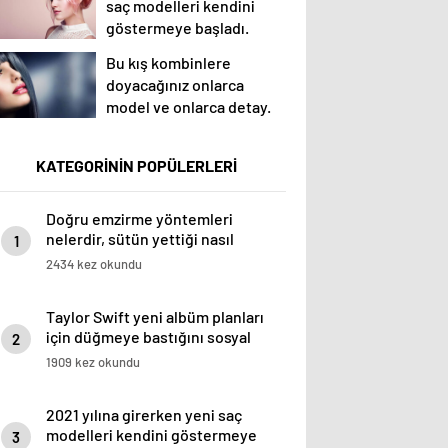
saç modelleri kendini
göstermeye başladı.
Bu kış kombinlere
doyacağınız onlarca
model ve onlarca detay.
KATEGORİNİN POPÜLERLERİ
Doğru emzirme yöntemleri
nelerdir, sütün yettiği nasıl
1
anlaşılır?
2434 kez okundu
Taylor Swift yeni albüm planları
için düğmeye bastığını sosyal
2
medyadan duyurdu!
1909 kez okundu
2021 yılına girerken yeni saç
modelleri kendini göstermeye
3