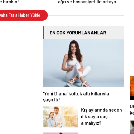
 bırakın!
ağrı ve hassasiyet ile ortaya
çıkıyor
aha Fazla Haber Yükle
EN ÇOK YORUMLANANLAR
‘Yeni Diana’ koltuk altı kıllarıyla
şaşırttı!
O
Kış aylarında neden
ke
ılık suyla duş
u
almalıyız?