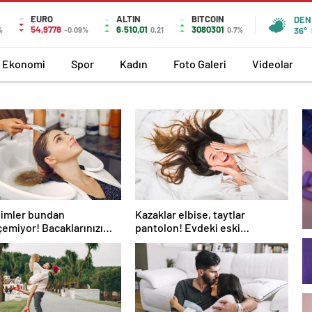
EURO
ALTIN
BITCOIN
DEN
54,9778
6.510,01
3080301
%
-0.09%
0,21
0.7%
36°
Ekonomi
Spor
Kadın
Foto Galeri
Videolar
simler bundan
Kazaklar elbise, taytlar
emiyor! Bacaklarınızı
pantolon! Evdeki eski
ırçalarsanız…
kıyafetleri yenilemek için 5
ipucu