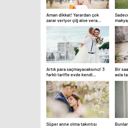
Aman dikkat! Yarardan çok
Sadece
zarar veriyor çiğ aloe vera
makyajı
suyu…
Artık para saçmayacaksınız! 3
Bir sa
farklı tarifle evde kendi
asla t
kremimizi yapıyoruz!
Süper anne olma takıntısı
Bunlar