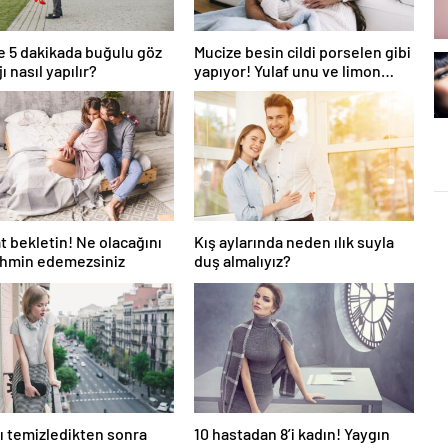
 5 dakikada buğulu göz
Mucize besin cildi porselen gibi
 nasıl yapılır?
yapıyor! Yulaf unu ve limon…
at bekletin! Ne olacağını
Kış aylarında neden ılık suyla
ahmin edemezsiniz
duş almalıyız?
ı temizledikten sonra
10 hastadan 8’i kadın! Yaygın