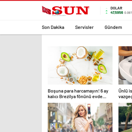
DOLAR
47,5956
0.06
Son Dakika
Servisler
Gündem
Boşuna para harcamayın! 6 ay
Ünlü i
kalıcı Brezilya fönünü evde
vazgeç
yapın…
kuru f