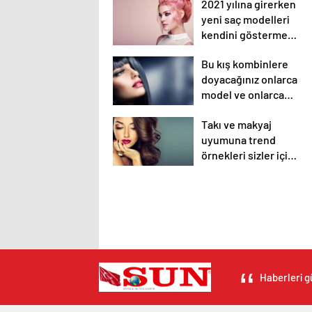
2021 yılına girerken
duyurdu!
yeni saç modelleri
kendini göstermeye
başladı.
Bu kış kombinlere
doyacağınız onlarca
model ve onlarca
detay.
Takı ve makyaj
uyumuna trend
örnekleri sizler için
derledik.
Haberleri g