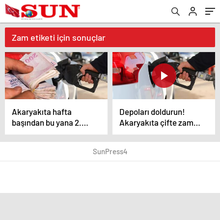
Zam etiketi için sonuçlar
Akaryakıta hafta
Depoları doldurun!
başından bu yana 2.
Akaryakıta çifte zam
zam! İşte yeni fiyatlar
geliyor
SunPress4