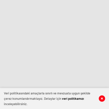
Veri politikasındaki amaçlarla sınırlı ve mevzuata uygun şekilde
çerez konumlandırmaktayız. Detaylar için
veri politikamızı
inceleyebilirsiniz.