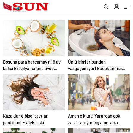
Boşuna para harcamayın! 6 ay
Ünlü isimler bundan
kalıcı Brezilya fönünü evde
vazgeçemiyor! Bacaklarınızı
yapın…
kuru fırçalarsanız…
Kazaklar elbise, taytlar
Aman dikkat! Yarardan çok
pantolon! Evdeki eski
zarar veriyor çiğ aloe vera
kıyafetleri yenilemek için 5
suyu…