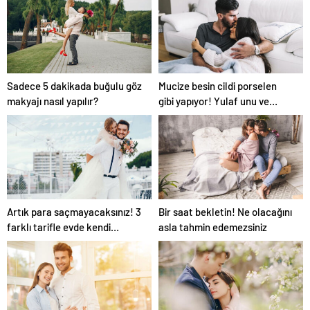
ipucu
Sadece 5 dakikada buğulu göz
Mucize besin cildi porselen
makyajı nasıl yapılır?
gibi yapıyor! Yulaf unu ve
limon…
Artık para saçmayacaksınız! 3
Bir saat bekletin! Ne olacağını
farklı tarifle evde kendi
asla tahmin edemezsiniz
kremimizi yapıyoruz!