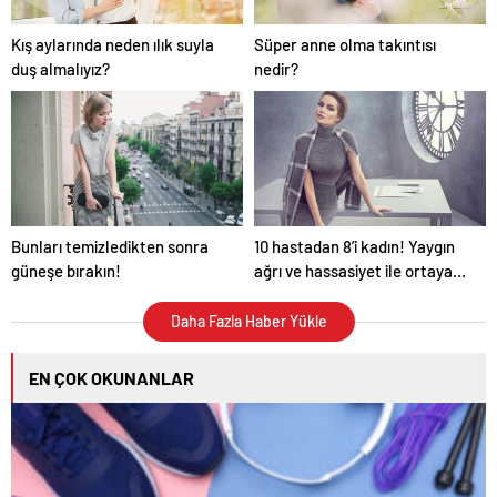
Kış aylarında neden ılık suyla
Süper anne olma takıntısı
duş almalıyız?
nedir?
Bunları temizledikten sonra
10 hastadan 8’i kadın! Yaygın
güneşe bırakın!
ağrı ve hassasiyet ile ortaya
çıkıyor
Daha Fazla Haber Yükle
EN ÇOK OKUNANLAR