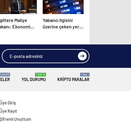
giltere Maliye
Yabancı ilgisini
akanı: Ekonomi
üzerine çeken yerli
n 300 yılın en
hisseler
üyük daralmasını
aşayacak
KONOMİ
TRAFİK
CANLI
TELER
YOL DURUMU
KRIPTO PARALAR
Üye Giriş
Üye Kayıt
Şifremi Unuttum