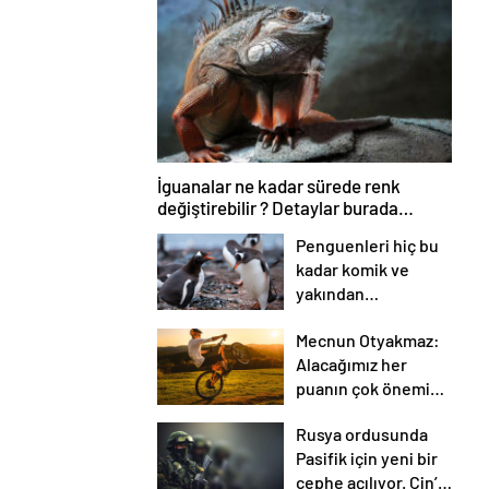
İguanalar ne kadar sürede renk
değiştirebilir ? Detaylar burada…
Penguenleri hiç bu
kadar komik ve
yakından
görmemiştiniz
Mecnun Otyakmaz:
Alacağımız her
puanın çok önemi
var
Rusya ordusunda
Pasifik için yeni bir
cephe açılıyor. Çin’in