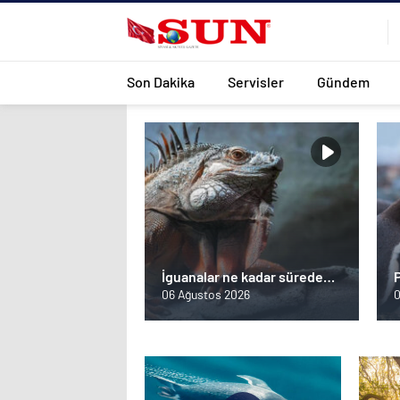
Son Dakika
Servisler
Gündem
İguanalar ne kadar sürede
renk değiştirebilir ? Detaylar
06 Ağustos 2026
0
burada…