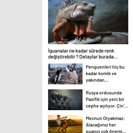
İguanalar ne kadar sürede renk
değiştirebilir ? Detaylar burada…
Penguenleri hiç bu
kadar komik ve
yakından
görmemiştiniz
Rusya ordusunda
Pasifik için yeni bir
cephe açılıyor. Çin’in
ilk tepkisi!
Mecnun Otyakmaz:
Alacağımız her
puanın çok önemi