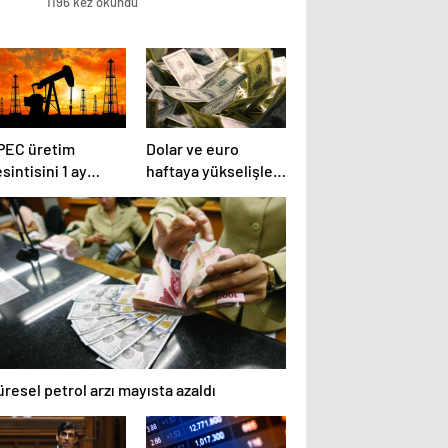
1196 kez okundu
PEC üretim
Dolar ve euro
sintisini 1 ay
haftaya yükselişle
zatacak
başladı
resel petrol arzı mayısta azaldı