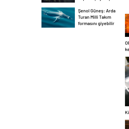
ilk tepkisi!
Şenol Güneş: Arda
Turan Milli Takım
formasını giyebilir
O
ke
u
Kü