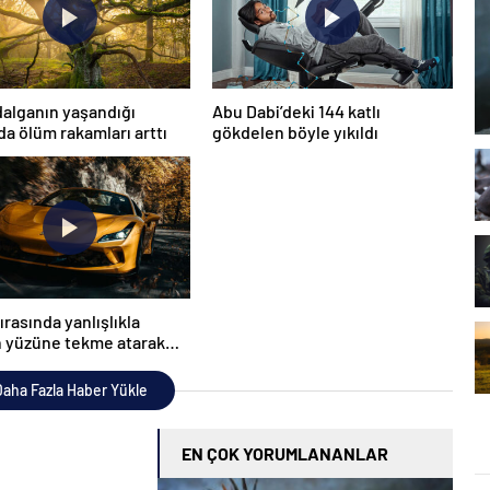
 dalganın yaşandığı
Abu Dabi’deki 144 katlı
da ölüm rakamları arttı
gökdelen böyle yıkıldı
ırasında yanlışlıkla
n yüzüne tekme atarak
ü mahvetti
aha Fazla Haber Yükle
EN ÇOK YORUMLANANLAR