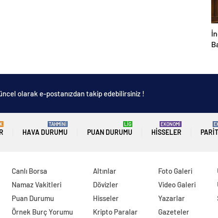
İn
B
so
b
y
üncel olarak e-postanızdan takip edebilirsiniz !
K
TAHMİNİ
LİG
EKONOMİ
E
R
HAVA DURUMU
PUAN DURUMU
HISSELER
PARI
Canlı Borsa
Altınlar
Foto Galeri
Namaz Vakitleri
Dövizler
Video Galeri
Puan Durumu
Hisseler
Yazarlar
Örnek Burç Yorumu
Kripto Paralar
Gazeteler