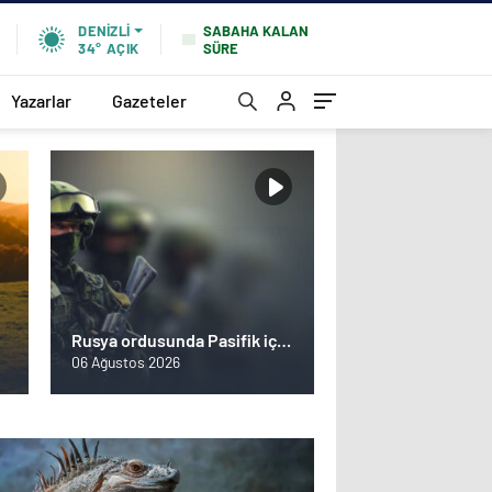
SABAHA KALAN
DENIZLI
SÜRE
34°
AÇIK
Yazarlar
Gazeteler
Rusya ordusunda Pasifik için
yeni bir cephe açılıyor. Çin’in
06 Ağustos 2026
ilk tepkisi!