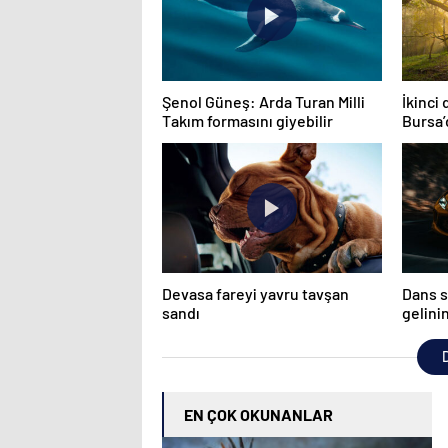
Şenol Güneş: Arda Turan Milli
İkinci
Takım formasını giyebilir
Bursa’
Devasa fareyi yavru tavşan
Dans s
sandı
gelini
düğün
D
EN ÇOK OKUNANLAR