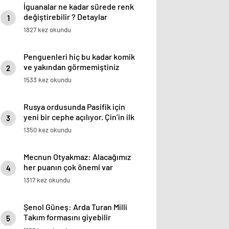
İguanalar ne kadar sürede renk
değiştirebilir ? Detaylar
1
burada…
1827 kez okundu
Penguenleri hiç bu kadar komik
ve yakından görmemiştiniz
2
1533 kez okundu
Rusya ordusunda Pasifik için
yeni bir cephe açılıyor. Çin’in ilk
3
tepkisi!
1350 kez okundu
Mecnun Otyakmaz: Alacağımız
her puanın çok önemi var
4
1317 kez okundu
Şenol Güneş: Arda Turan Milli
Takım formasını giyebilir
5