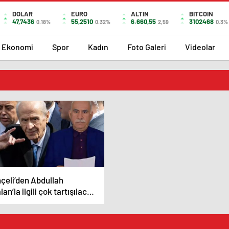
DOLAR
EURO
ALTIN
BITCOIN
47,7436
55,2510
6.660,55
3102468
0.18%
0.32%
2,59
0.3%
Ekonomi
Spor
Kadın
Foto Galeri
Videolar
çeli’den Abdullah
an’la ilgili çok tartışılacak
i çağrı