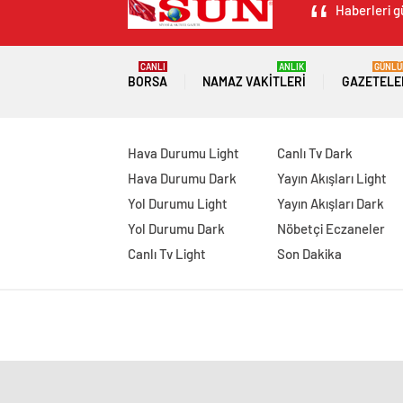
Haberleri g
CANLI
ANLIK
GÜNLÜ
BORSA
NAMAZ VAKITLERI
GAZETELE
Hava Durumu Light
Canlı Tv Dark
Hava Durumu Dark
Yayın Akışları Light
Yol Durumu Light
Yayın Akışları Dark
Yol Durumu Dark
Nöbetçi Eczaneler
Canlı Tv Light
Son Dakika