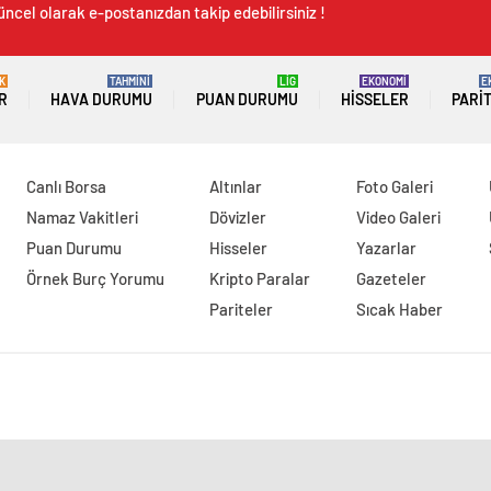
üncel olarak e-postanızdan takip edebilirsiniz !
K
TAHMİNİ
LİG
EKONOMİ
E
R
HAVA DURUMU
PUAN DURUMU
HISSELER
PARI
Canlı Borsa
Altınlar
Foto Galeri
Namaz Vakitleri
Dövizler
Video Galeri
Puan Durumu
Hisseler
Yazarlar
Örnek Burç Yorumu
Kripto Paralar
Gazeteler
Pariteler
Sıcak Haber