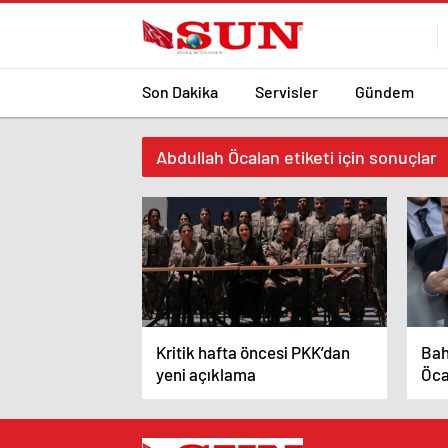
Son Dakika
Servisler
Gündem
Abdullah Öcalan etiketi için sonuçlar
Kritik hafta öncesi PKK’dan
Bah
yeni açıklama
Öcal
yen