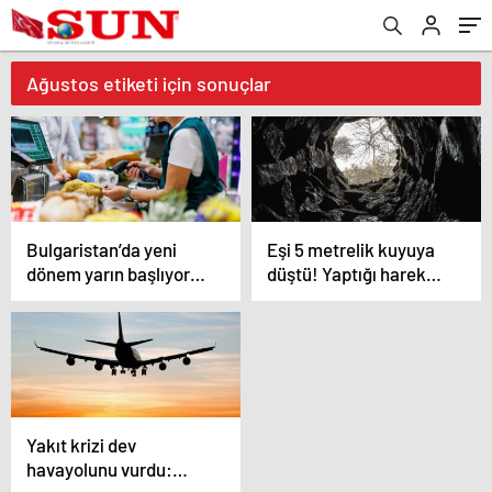
Ağustos etiketi için sonuçlar
Bulgaristan’da yeni
Eşi 5 metrelik kuyuya
dönem yarın başlıyor!
düştü! Yaptığı hareket
Artık sadece Euro
görenleri hayrete
kullanılacak
düşürdü
Yakıt krizi dev
havayolunu vurdu: