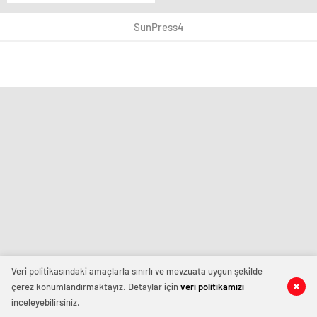
Seferler askıya alındı
SunPress4
Veri politikasındaki amaçlarla sınırlı ve mevzuata uygun şekilde
çerez konumlandırmaktayız. Detaylar için
veri politikamızı
inceleyebilirsiniz.