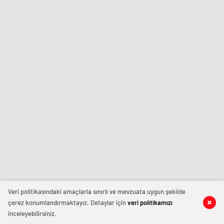
Veri politikasındaki amaçlarla sınırlı ve mevzuata uygun şekilde
çerez konumlandırmaktayız. Detaylar için
veri politikamızı
inceleyebilirsiniz.