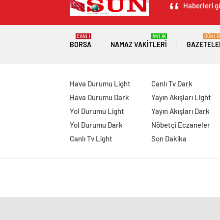
Haberleri g
CANLI
ANLIK
GÜNLÜ
BORSA
NAMAZ VAKITLERI
GAZETELE
Hava Durumu Light
Canlı Tv Dark
Hava Durumu Dark
Yayın Akışları Light
Yol Durumu Light
Yayın Akışları Dark
Yol Durumu Dark
Nöbetçi Eczaneler
Canlı Tv Light
Son Dakika