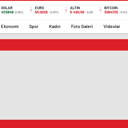
DOLAR
EURO
ALTIN
BITCOIN
47,5946
55,0029
6.490,58
3064725
0.05%
-0.07%
-0,08
-0.5%
Ekonomi
Spor
Kadın
Foto Galeri
Videolar