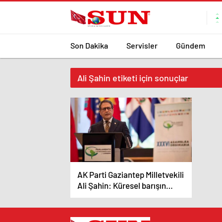
Son Dakika
Servisler
Gündem
Ali Şahin etiketi için sonuçlar
AK Parti Gaziantep Milletvekili
Ali Şahin: Küresel barışın
anahtarı Türkiye, lideri
Erdoğan