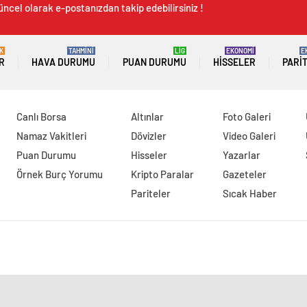
üncel olarak e-postanızdan takip edebilirsiniz !
K
TAHMİNİ
LİG
EKONOMİ
E
R
HAVA DURUMU
PUAN DURUMU
HISSELER
PARI
Canlı Borsa
Altınlar
Foto Galeri
Namaz Vakitleri
Dövizler
Video Galeri
Puan Durumu
Hisseler
Yazarlar
Örnek Burç Yorumu
Kripto Paralar
Gazeteler
Pariteler
Sıcak Haber