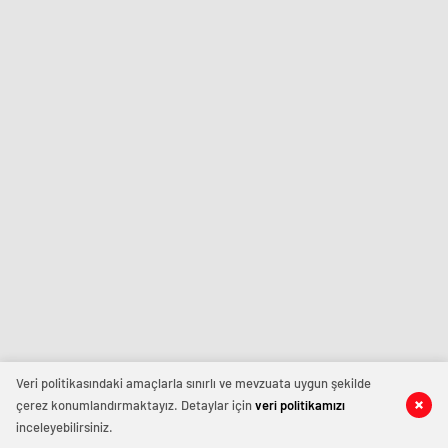
Veri politikasındaki amaçlarla sınırlı ve mevzuata uygun şekilde
çerez konumlandırmaktayız. Detaylar için
veri politikamızı
inceleyebilirsiniz.