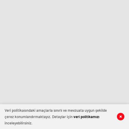
Veri politikasındaki amaçlarla sınırlı ve mevzuata uygun şekilde
çerez konumlandırmaktayız. Detaylar için
veri politikamızı
inceleyebilirsiniz.