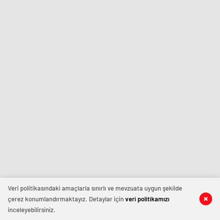
Veri politikasındaki amaçlarla sınırlı ve mevzuata uygun şekilde
çerez konumlandırmaktayız. Detaylar için
veri politikamızı
inceleyebilirsiniz.