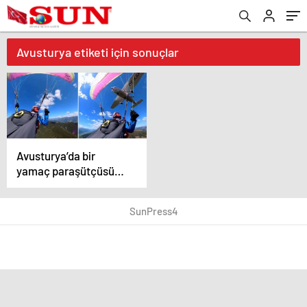
Avusturya etiketi için sonuçlar
Avusturya’da bir
yamaç paraşütçüsüne
uçak çarptı
SunPress4