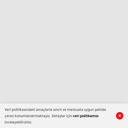
Veri politikasındaki amaçlarla sınırlı ve mevzuata uygun şekilde
çerez konumlandırmaktayız. Detaylar için
veri politikamızı
inceleyebilirsiniz.