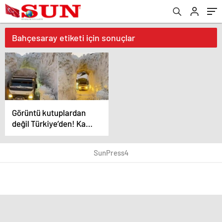
Bahçesaray etiketi için sonuçlar
Görüntü kutuplardan
değil Türkiye’den! Kar
tüneliyle yaşam
koridoru
SunPress4