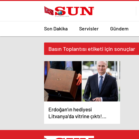
Son Dakika
Servisler
Gündem
Basın Toplantısı etiketi için sonuçlar
Erdoğan’ın hediyesi
Litvanya’da vitrine çıktı!
Cumhurbaşkanı Nauseda
gazetecilere tek tek gösterdi