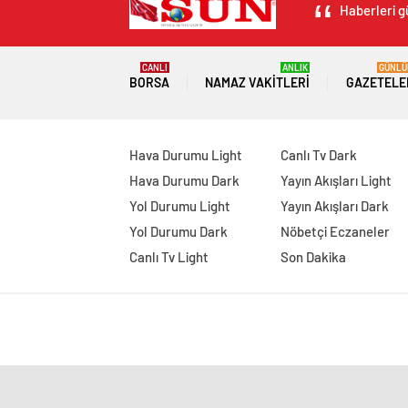
Haberleri g
CANLI
ANLIK
GÜNLÜ
BORSA
NAMAZ VAKITLERI
GAZETELE
Hava Durumu Light
Canlı Tv Dark
Hava Durumu Dark
Yayın Akışları Light
Yol Durumu Light
Yayın Akışları Dark
Yol Durumu Dark
Nöbetçi Eczaneler
Canlı Tv Light
Son Dakika