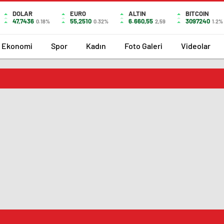
DOLAR
EURO
ALTIN
BITCOIN
47,7436
55,2510
6.660,55
3097240
0.18%
0.32%
2,59
1.2%
Ekonomi
Spor
Kadın
Foto Galeri
Videolar