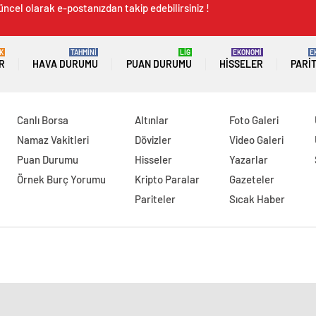
üncel olarak e-postanızdan takip edebilirsiniz !
K
TAHMİNİ
LİG
EKONOMİ
E
R
HAVA DURUMU
PUAN DURUMU
HISSELER
PARI
Canlı Borsa
Altınlar
Foto Galeri
Namaz Vakitleri
Dövizler
Video Galeri
Puan Durumu
Hisseler
Yazarlar
Örnek Burç Yorumu
Kripto Paralar
Gazeteler
Pariteler
Sıcak Haber