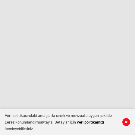
Veri politikasındaki amaçlarla sınırlı ve mevzuata uygun şekilde
çerez konumlandırmaktayız. Detaylar için
veri politikamızı
inceleyebilirsiniz.