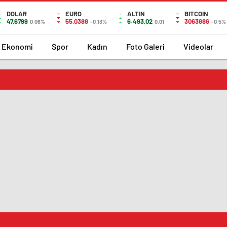
DOLAR
EURO
ALTIN
BITCOIN
47,6799
55,0388
6.493,02
3063886
0.06%
-0.13%
0,01
-0.5%
Ekonomi
Spor
Kadın
Foto Galeri
Videolar