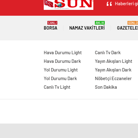
Haberleri g
CANLI
ANLIK
GÜNLÜ
BORSA
NAMAZ VAKITLERI
GAZETELE
Hava Durumu Light
Canlı Tv Dark
Hava Durumu Dark
Yayın Akışları Light
Yol Durumu Light
Yayın Akışları Dark
Yol Durumu Dark
Nöbetçi Eczaneler
Canlı Tv Light
Son Dakika