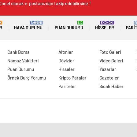
üncel olarak e-postanızdan takip edebilirsiniz !
K
TAHMİNİ
LİG
EKONOMİ
E
R
HAVA DURUMU
PUAN DURUMU
HISSELER
PARI
Canlı Borsa
Altınlar
Foto Galeri
Namaz Vakitleri
Dövizler
Video Galeri
Puan Durumu
Hisseler
Yazarlar
Örnek Burç Yorumu
Kripto Paralar
Gazeteler
Pariteler
Sıcak Haber