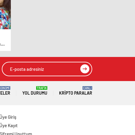
a
KONOMİ
TRAFİK
CANLI
TELER
YOL DURUMU
KRIPTO PARALAR
Üye Giriş
Üye Kayıt
Şifremi Unuttum