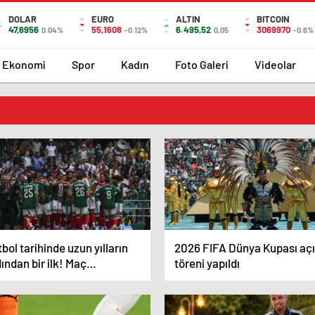
DOLAR
EURO
ALTIN
BITCOIN
47,6956
55,1608
6.495,52
3069970
0.04%
-0.12%
0,05
-0.6%
Ekonomi
Spor
Kadın
Foto Galeri
Videolar
bol tarihinde uzun yılların
2026 FIFA Dünya Kupası açı
ından bir ilk! Maç
töreni yapıldı
anırken reklam arası verildi