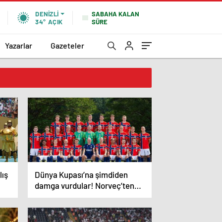
SABAHA KALAN
DENIZLI
SÜRE
34°
AÇIK
Yazarlar
Gazeteler
lış
Dünya Kupası’na şimdiden
damga vurdular! Norveç’ten
ABD’de aç kalmamak için
görülmemiş yöntem