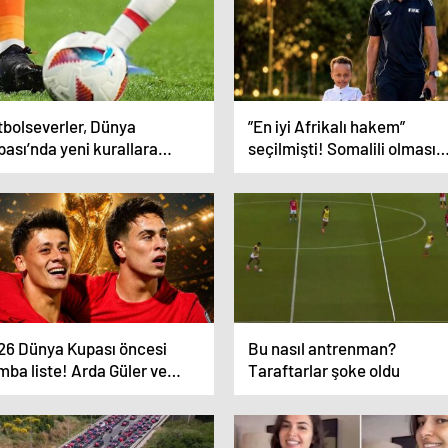
tbolseverler, Dünya
”En iyi Afrikalı hakem”
ası’nda yeni kurallara
seçilmişti! Somalili olması
nıklık edecek
nedeniyle ABD’ye giremiyor
26 Dünya Kupası öncesi
Bu nasıl antrenman?
ba liste! Arda Güler ve
Taraftarlar şoke oldu
an Yıldız’ı hemen yazdılar