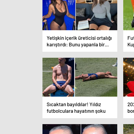
Yetişkin içerik üreticisi ortalığı
Fu
karıştırdı: Bunu yapanla bir
Kup
gece geçireceğim
ta
Sıcaktan bayıldılar! Yıldız
20
futbolculara hayatının şoku
bom
Ken