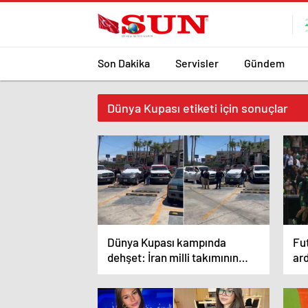
Son Dakika
Servisler
Gündem
Dünya Kupası etiketi için sonuçlar
Dünya Kupası kampında
Fut
dehşet: İran milli takımının
ard
antrenman yaptığı stadın
oyn
yanında çürümüş ceset
bulundu