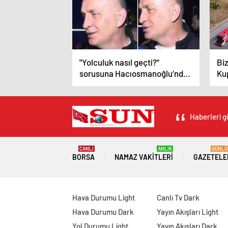
"Yolculuk nasıl geçti?"
Bi
sorusuna Hacıosmanoğlu’ndan
Ku
bomba yanıt
dü
Haberleri g
CANLI
ANLIK
GÜNLÜ
BORSA
NAMAZ VAKITLERI
GAZETELE
Hava Durumu Light
Canlı Tv Dark
Hava Durumu Dark
Yayın Akışları Light
Yol Durumu Light
Yayın Akışları Dark