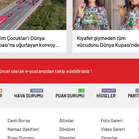
zim Çocuklar’ı Dünya
Kıyafet giymeden tüm
pası’na uğurlayan konvoy
vücudunu Dünya Kupası’nd
nya basınında
oynayacak yıldızların
fotoğraflarıyla kapladı
üncel olarak e-postanızdan takip edebilirsiniz !
K
TAHMİNİ
LİG
EKONOMİ
E
R
HAVA DURUMU
PUAN DURUMU
HISSELER
PARI
Canlı Borsa
Altınlar
Foto Galeri
Namaz Vakitleri
Dövizler
Video Galeri
Puan Durumu
Hisseler
Yazarlar