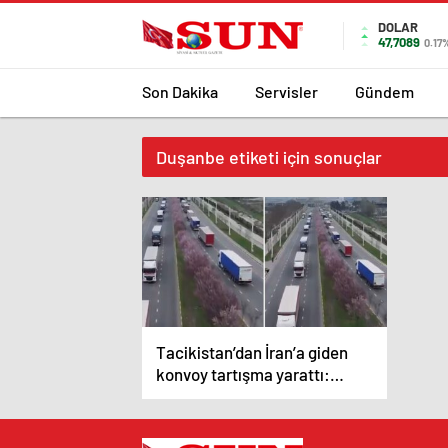
DOLAR
47,7089
0.17
Son Dakika
Servisler
Gündem
Duşanbe etiketi için sonuçlar
Tacikistan’dan İran’a giden
konvoy tartışma yarattı:
İnsani yardım mı, İHA
sevkiyatı mı?