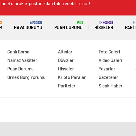
üncel olarak e-postanızdan takip edebilirsiniz !
K
TAHMİNİ
LİG
EKONOMİ
E
R
HAVA DURUMU
PUAN DURUMU
HISSELER
PARI
Canlı Borsa
Altınlar
Foto Galeri
Namaz Vakitleri
Dövizler
Video Galeri
Puan Durumu
Hisseler
Yazarlar
Örnek Burç Yorumu
Kripto Paralar
Gazeteler
Pariteler
Sıcak Haber