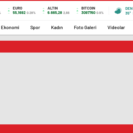
EURO
ALTIN
BITCOIN
DEN
55,1692
6.665,28
3097760
%
0.28%
2,66
0.9%
35°
Ekonomi
Spor
Kadın
Foto Galeri
Videolar