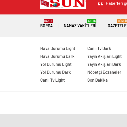
Haberleri g
CANLI
ANLIK
GÜNLÜ
BORSA
NAMAZ VAKITLERI
GAZETELE
Hava Durumu Light
Canlı Tv Dark
Hava Durumu Dark
Yayın Akışları Light
Yol Durumu Light
Yayın Akışları Dark
Yol Durumu Dark
Nöbetçi Eczaneler
Canlı Tv Light
Son Dakika