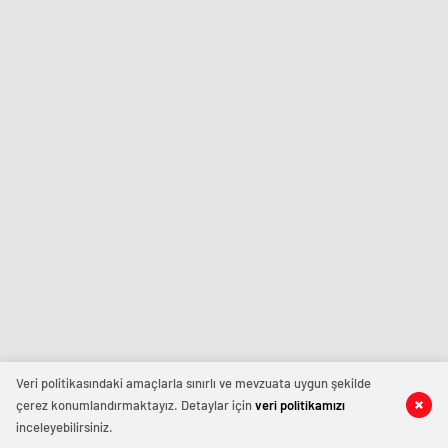
Veri politikasındaki amaçlarla sınırlı ve mevzuata uygun şekilde
çerez konumlandırmaktayız. Detaylar için
veri politikamızı
inceleyebilirsiniz.