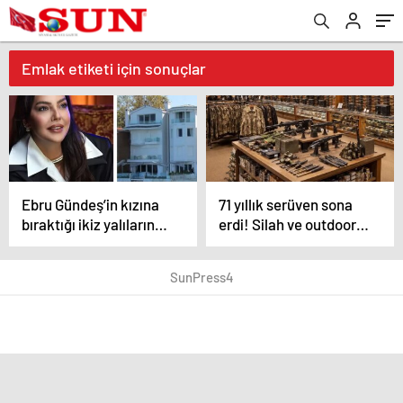
Emlak etiketi için sonuçlar
Ebru Gündeş’in kızına
71 yıllık serüven sona
bıraktığı ikiz yalıların
erdi! Silah ve outdoor
yeni görüntüleri dikkat
devi iflas etti
çekti
SunPress4