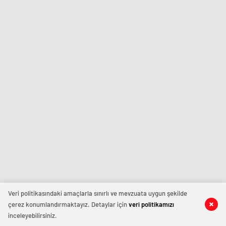
Veri politikasındaki amaçlarla sınırlı ve mevzuata uygun şekilde
çerez konumlandırmaktayız. Detaylar için
veri politikamızı
inceleyebilirsiniz.