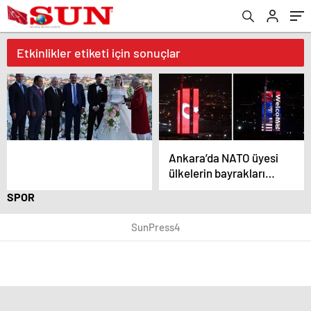
Etkinlikler etiketi için sonuçlar
Ankara’da NATO üyesi
ülkelerin bayrakları
binaya yansıtıldı
SPOR
SunPress4