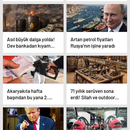
açıklamalarının
yasakladı
ardından yükselişle
kapandı
Asıl büyük dalga yolda!
Artan petrol fiyatları
Dev bankadan kıyamet
Rusya’nın işine yaradı
senaryosu
Akaryakıta hafta
71 yıllık serüven sona
başından bu yana 2.
erdi! Silah ve outdoor
zam! İşte yeni fiyatlar
devi iflas etti