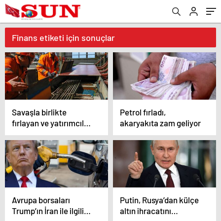
Finans etiketi için sonuçlar
Savaşla birlikte
Petrol fırladı,
fırlayan ve yatırımcıları
akaryakıta zam geliyor
peşine düşüren
bakırda sert düşüş
Avrupa borsaları
Putin, Rusya’dan külçe
Trump’ın İran ile ilgili
altın ihracatını