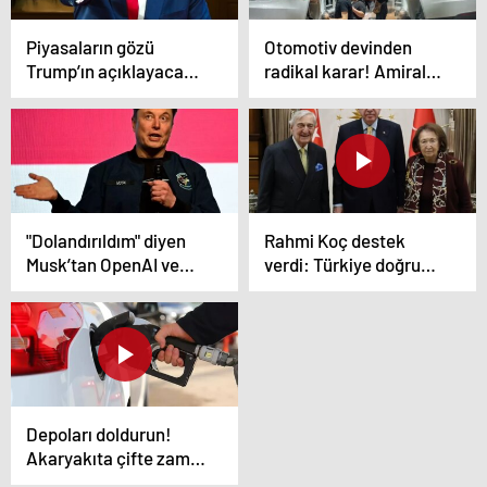
Piyasaların gözü
Otomotiv devinden
Trump’ın açıklayacağı
radikal karar! Amiral
isimde! Gizli görüşme
gemisi 2 modelini rafa
ortalığı karıştırdı
kaldırdı
"Dolandırıldım" diyen
Rahmi Koç destek
Musk’tan OpenAI ve
verdi: Türkiye doğru
Microsoft’a 134 milyar
yolda, çok memnunum
dolarlık dava
Depoları doldurun!
Akaryakıta çifte zam
geliyor