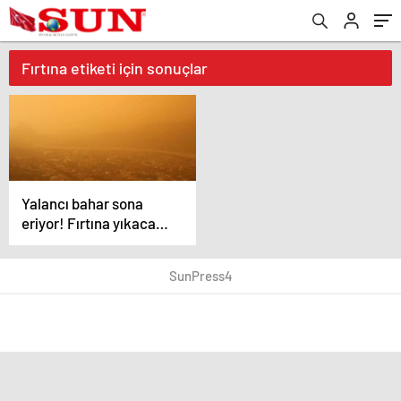
Fırtına etiketi için sonuçlar
Yalancı bahar sona
eriyor! Fırtına yıkacak,
gökten çamur yağacak
SunPress4