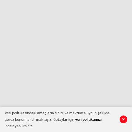
Veri politikasındaki amaçlarla sınırlı ve mevzuata uygun şekilde
çerez konumlandırmaktayız. Detaylar için
veri politikamızı
inceleyebilirsiniz.