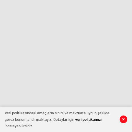
Veri politikasındaki amaçlarla sınırlı ve mevzuata uygun şekilde
çerez konumlandırmaktayız. Detaylar için
veri politikamızı
inceleyebilirsiniz.