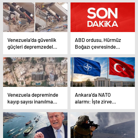
Venezuela’da güvenlik
ABD ordusu, Hürmüz
güçleri depremzedeleri
Boğazı çevresinde
kurtarmak yerine
saldırılar düzenledi
yağmacılığa başladı
Venezuela depreminde
Ankara’da NATO
kayıp sayısı inanılmaz!
alarmı: İşte zirve
Yıkım uydu
öncesi alınan tedbirler
görüntülerine yansıdı