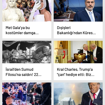
var
Met Gala’ya bu
Dışişleri
kostümler damga
Bakanlığı’ndan Küresel
vurdu! Kimi heykel
Sumud Filosu’na
oldu, kiminin kostümü
saldırıya ilişkin ilk tepki
bağırsağa benzetildi
İsrail’den Sumud
Kral Charles, Trump’a
Filosu’na saldırı! 22
"çan" hediye etti: Bize
gemi kaçırıldı, kafilede
ulaşmanız gerekirse
31 Türk var
çanı çalın