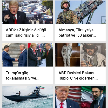
Enternasyonal’den
mutlak butlan kararına
tepki
ABD’de 3 kişinin öldüğü
Almanya, Türkiye’ye
cami saldırısıyla ilgili
patriot ve 150 asker
Trump’tan ilk açıklama
gönderiyor
Trump’ın güç
ABD Dışişleri Bakanı
tokalaşması Şi’ye
Rubio, Çin’e giderken
yenildi! Akıllara
"Maduro eşofmanı"
Erdoğan geldi
giydi! Tepkiler peş
peşe geldi