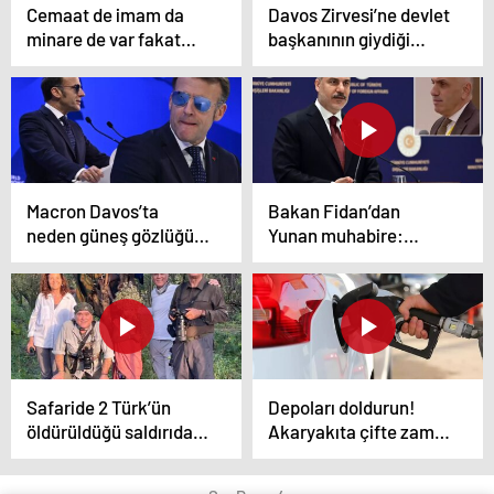
Cemaat de imam da
Davos Zirvesi’ne devlet
minare de var fakat
başkanının giydiği
cami yok
ayakkabı damga vurdu
Macron Davos’ta
Bakan Fidan’dan
neden güneş gözlüğü
Yunan muhabire:
taktı? Saraydan
Miçotakis’in siyasi
açıklama geldi
bedel ödemesi
gerekiyor
Safaride 2 Türk’ün
Depoları doldurun!
öldürüldüğü saldırıdan
Akaryakıta çifte zam
kurtulan tanık konuştu
geliyor