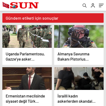
Gündem etiketi için sonuçlar
Uganda Parlamentosu,
Almanya Savunma
Gazze’ye asker
Bakanı Pistorius
gönderilmesini
ağzından kaçırdı: RCH-
onayladı
155’ler 2 yıl önce
Ukrayna’ya sevk
edilmiş
Ermenistan meclisinde
İsrailli kadın
siyaset değil Türk
askerlerden skandal