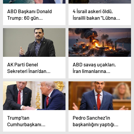
ABD Başkanı Donald
4 İsrail askeri öldü,
Trump: 60 gün
İsrailli bakan "Lübnan
boyunca Hürmüz
Yanmalı" dedi
Boğazı’ndan geçiş
ücreti alınmayacak
AK Parti Genel
ABD savaş uçakları,
Sekreteri İnan’dan
İran limanlarına
Avrupa
yönelen Gambiya
Parlamentosu’na sert
bandıralı gemiyi vurdu
tepki: Türkiye
raporlardan icazet
alacak bir ülke değildir
Trump’tan
Pedro Sanchez’in
Cumhurbaşkanı
başkanlığını yaptığı
Erdoğan’a teşekkür
Sosyalist