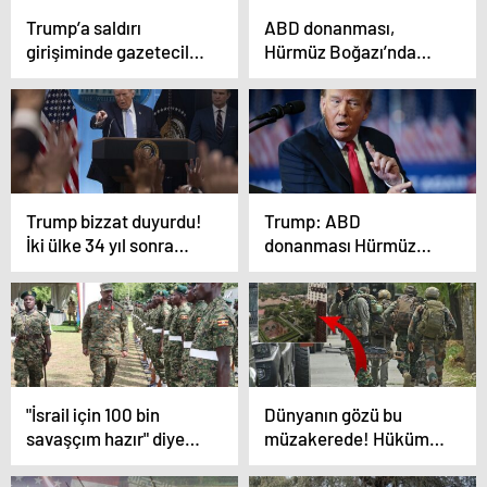
Trump’a saldırı
ABD donanması,
girişiminde gazeteciler
Hürmüz Boğazı’nda
kaosun ortasında içki
deniz ablukasını
şişelerini çaldı
geçmeye çalışan İran
gemisini vurdu
Trump bizzat duyurdu!
Trump: ABD
İki ülke 34 yıl sonra
donanması Hürmüz
görüşecek
Boğazı’nda tüm
gemilere blokaj
sürecine başlayacak
"İsrail için 100 bin
Dünyanın gözü bu
savaşçım hazır" diyen
müzakerede! Hükümet
ülke, Türkiye’yi tehdit
alarmda: 2 gün tatil
etti
ilan edildi, şehirde kuş