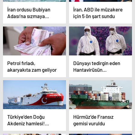
İran ordusu Bubiyan
İran, ABD ile müzakere
Adası’na sızmaya
için 5 ön şart sundu
çalıştı, Kuveyt nota
verdi
Petrol fırladı,
Dünyayı tedirgin eden
akaryakıta zam geliyor
Hantavirüsün
başlangıcı ortaya çıktı!
Resmen bile bile lades
Türkiye’den Doğu
Hürmüz’de Fransız
Akdeniz hamlesi!
gemisi vuruldu
Komşu’da büyük panik