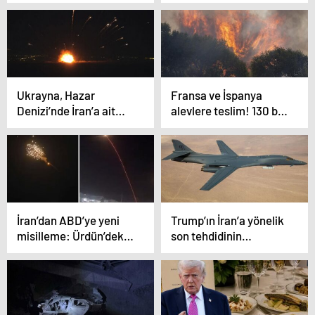
mutfağı konuşundu:
paylaşım! Apar topar
Gündem ‘Adana kebabı’
sildiler
Ukrayna, Hazar
Fransa ve İspanya
Denizi’nde İran’a ait
alevlere teslim! 130 bin
ticaret gemisine saldırı
kişi için tahliye emri
düzenledi
verildi
İran’dan ABD’ye yeni
Trump’ın İran’a yönelik
misilleme: Ürdün’deki
son tehdidinin
üs hedef alındı, Erbil’de
ardından Avrupa’da
İHA alarmı
dikkat çeken askeri
hareketlilik