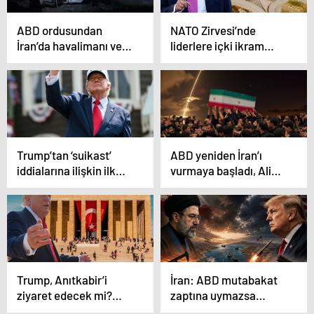
ABD ordusundan
NATO Zirvesi’nde
İran’da havalimanı ve
liderlere içki ikram
köprülere saldırı
edildi mi? Merak edilen
soruya yanıt geldi
Trump’tan ‘suikast’
ABD yeniden İran’ı
iddialarına ilişkin ilk
vurmaya başladı, Ali
açıklama: İran’a
Hamaney için
yönelik gizli talimatını
planlanan cenaze
paylaştı
töreni ertelendi
Trump, Anıtkabir’i
İran: ABD mutabakat
ziyaret edecek mi?
zaptına uymazsa
Programı netleşti
savaşa hazırız