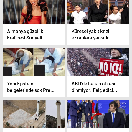
kalmaz
Almanya güzellik
Küresel yakıt krizi
kraliçesi Suriyeli
ekranlara yansıdı:
Twitch yayıncısı Dua
Tayland’da "Ceketsiz"
Faris oldu
tasarruf dönemi
Yeni Epstein
ABD’de halkın öfkesi
belgelerinde şok Prens
dinmiyor! Felç edici
Andrew detayı!
soğuklara rağmen yüz
Yerdeki kadının
binler meydanlarda
üzerine eğilmiş