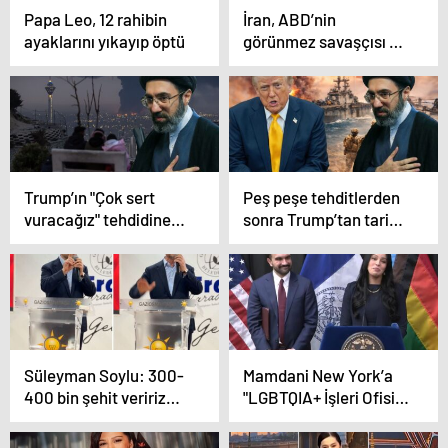
Papa Leo, 12 rahibin
İran, ABD’nin
ayaklarını yıkayıp öptü
görünmez savaşçısı F-
35’i vurdu! İşte enkaz
görüntüleri
Trump’ın "Çok sert
Peş peşe tehditlerden
vuracağız" tehdidine
sonra Trump’tan tarihi
İran meydan okudu
geri adımı: İran’a
bırakmaya hazır
Süleyman Soylu: 300-
Mamdani New York’a
400 bin şehit veririz
"LGBTQIA+ İşleri Ofisi"
ama Allah’ın izniyle
kurdu! Başına trans
İsrail diye bir memleket
kadın getirdi