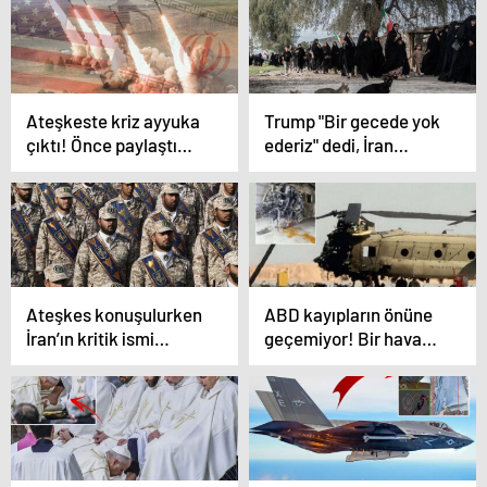
uçurtulmuyor
Ateşkeste kriz ayyuka
Trump "Bir gecede yok
çıktı! Önce paylaştı
ederiz" dedi, İran
sonra sildi
hemen harekete geçti
Ateşkes konuşulurken
ABD kayıpların önüne
İran’ın kritik ismi
geçemiyor! Bir hava
öldürüldü
aracı daha vuruldu,
sayı 24 saatte 6’ya
çıktı