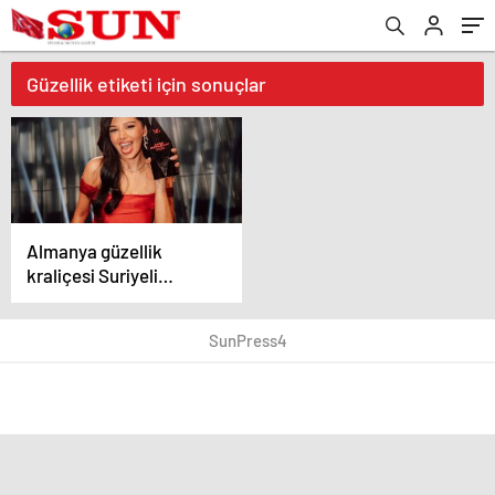
Güzellik etiketi için sonuçlar
Almanya güzellik
kraliçesi Suriyeli
Twitch yayıncısı Dua
Faris oldu
SunPress4