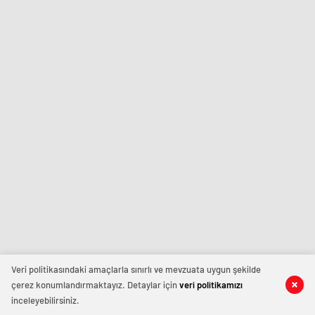
Veri politikasındaki amaçlarla sınırlı ve mevzuata uygun şekilde
çerez konumlandırmaktayız. Detaylar için
veri politikamızı
inceleyebilirsiniz.