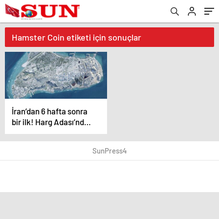
Hamster Coin etiketi için sonuçlar
İran’dan 6 hafta sonra
bir ilk! Harg Adası’ndan
ham petrol ihracatı
başladı
SunPress4