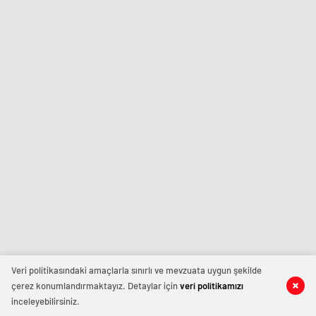
Veri politikasındaki amaçlarla sınırlı ve mevzuata uygun şekilde
çerez konumlandırmaktayız. Detaylar için
veri politikamızı
inceleyebilirsiniz.