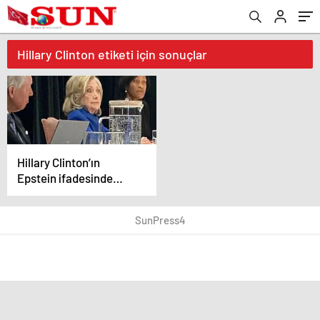
Hillary Clinton etiketi için sonuçlar
Hillary Clinton’ın
Epstein ifadesinde
kaos: Oturumdan
fotoğraf sızdırıldı,
SunPress4
duruşma durdu!