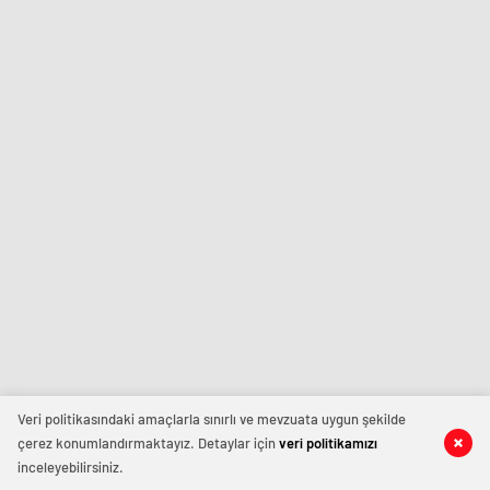
Veri politikasındaki amaçlarla sınırlı ve mevzuata uygun şekilde
çerez konumlandırmaktayız. Detaylar için
veri politikamızı
inceleyebilirsiniz.