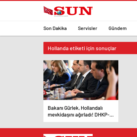
Son Dakika
Servisler
Gündem
Hollanda etiketi için sonuçlar
Bakanı Gürlek, Hollandalı
mevkidaşını ağırladı! DHKP-C
elebaşının iadesini istedi