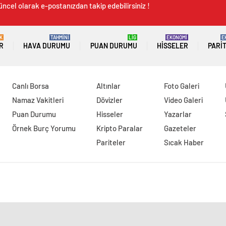
üncel olarak e-postanızdan takip edebilirsiniz !
K
TAHMİNİ
LİG
EKONOMİ
E
R
HAVA DURUMU
PUAN DURUMU
HISSELER
PARI
Canlı Borsa
Altınlar
Foto Galeri
Namaz Vakitleri
Dövizler
Video Galeri
Puan Durumu
Hisseler
Yazarlar
Örnek Burç Yorumu
Kripto Paralar
Gazeteler
Pariteler
Sıcak Haber