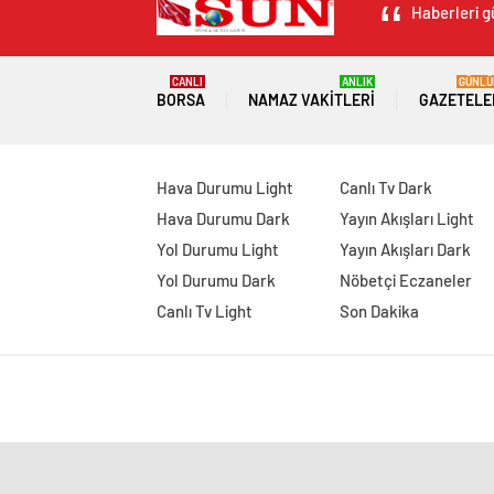
Haberleri g
CANLI
ANLIK
GÜNLÜ
BORSA
NAMAZ VAKITLERI
GAZETELE
Hava Durumu Light
Canlı Tv Dark
Hava Durumu Dark
Yayın Akışları Light
Yol Durumu Light
Yayın Akışları Dark
Yol Durumu Dark
Nöbetçi Eczaneler
Canlı Tv Light
Son Dakika