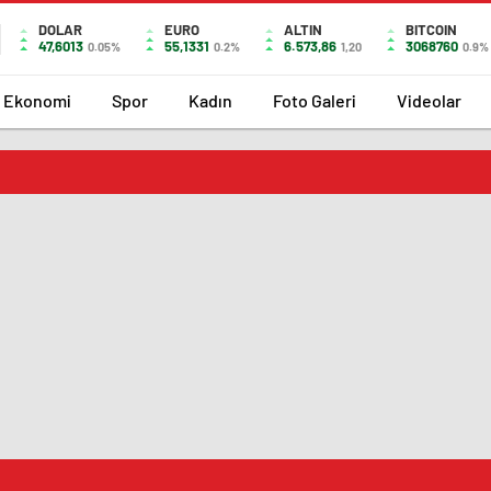
DOLAR
EURO
ALTIN
BITCOIN
47,6013
55,1331
6.573,86
3068760
0.05%
0.2%
1,20
0.9%
Ekonomi
Spor
Kadın
Foto Galeri
Videolar