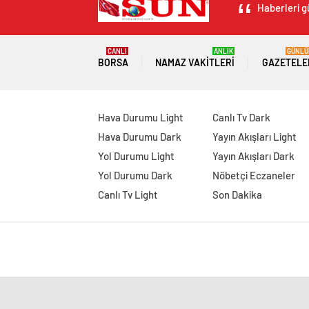
Haberleri g
CANLI
ANLIK
GÜNLÜ
BORSA
NAMAZ VAKITLERI
GAZETELE
Hava Durumu Light
Canlı Tv Dark
Hava Durumu Dark
Yayın Akışları Light
Yol Durumu Light
Yayın Akışları Dark
Yol Durumu Dark
Nöbetçi Eczaneler
Canlı Tv Light
Son Dakika