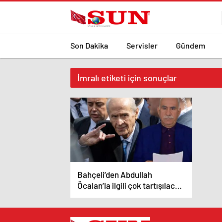
Son Dakika
Servisler
Gündem
İmralı etiketi için sonuçlar
Bahçeli’den Abdullah
Öcalan’la ilgili çok tartışılacak
yeni çağrı