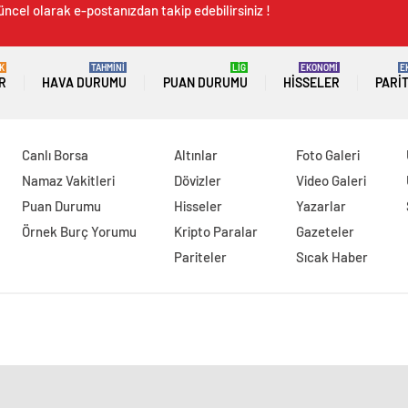
üncel olarak e-postanızdan takip edebilirsiniz !
K
TAHMİNİ
LİG
EKONOMİ
E
R
HAVA DURUMU
PUAN DURUMU
HISSELER
PARI
Canlı Borsa
Altınlar
Foto Galeri
Namaz Vakitleri
Dövizler
Video Galeri
Puan Durumu
Hisseler
Yazarlar
Örnek Burç Yorumu
Kripto Paralar
Gazeteler
Pariteler
Sıcak Haber