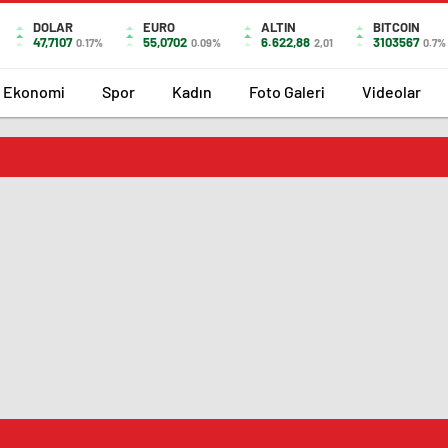
DOLAR
EURO
ALTIN
BITCOIN
47,7107
55,0702
6.622,88
3103567
0.17%
0.09%
2,01
0.7%
Ekonomi
Spor
Kadın
Foto Galeri
Videolar