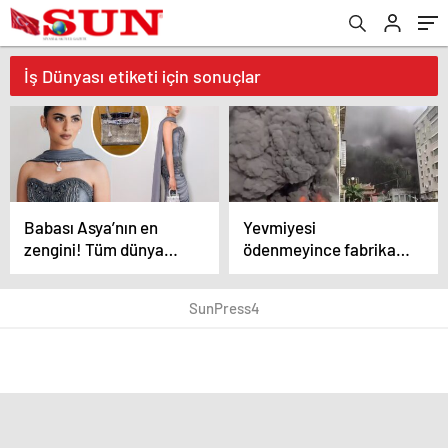
İş Dünyası etiketi için sonuçlar
Babası Asya’nın en
Yevmiyesi
zengini! Tüm dünya
ödenmeyince fabrikayı
elindeki çantanın
ateşe verdi
fiyatını konuşuyor
SunPress4