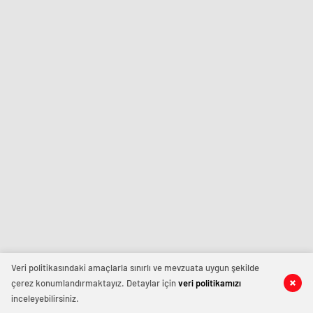
Veri politikasındaki amaçlarla sınırlı ve mevzuata uygun şekilde
çerez konumlandırmaktayız. Detaylar için
veri politikamızı
inceleyebilirsiniz.