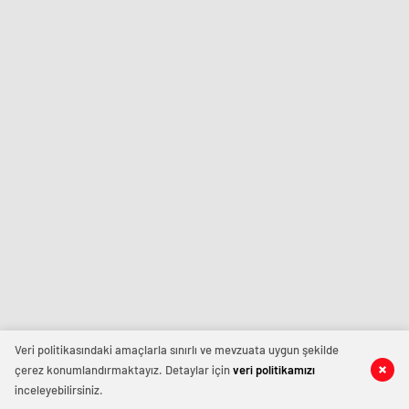
Veri politikasındaki amaçlarla sınırlı ve mevzuata uygun şekilde
çerez konumlandırmaktayız. Detaylar için
veri politikamızı
inceleyebilirsiniz.