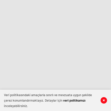
Veri politikasındaki amaçlarla sınırlı ve mevzuata uygun şekilde
çerez konumlandırmaktayız. Detaylar için
veri politikamızı
inceleyebilirsiniz.