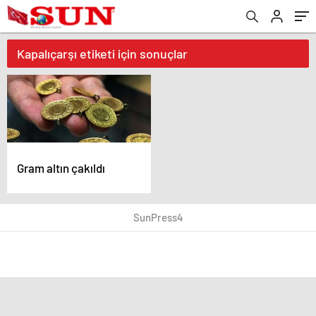
Kapalıçarşı etiketi için sonuçlar
Gram altın çakıldı
SunPress4