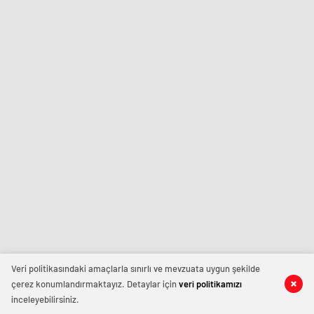
Veri politikasındaki amaçlarla sınırlı ve mevzuata uygun şekilde
çerez konumlandırmaktayız. Detaylar için
veri politikamızı
inceleyebilirsiniz.