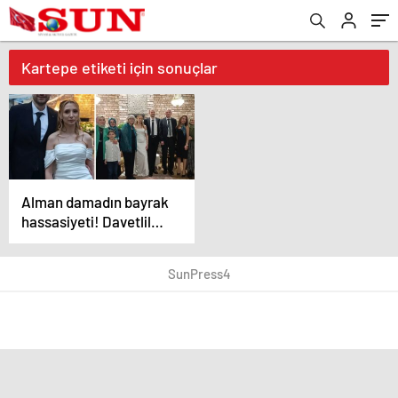
Kartepe etiketi için sonuçlar
Alman damadın bayrak
hassasiyeti! Davetlileri
bakın nasıl karşıladı
SunPress4