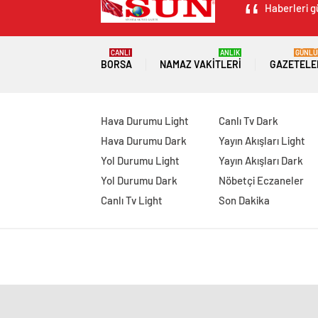
Haberleri g
CANLI
ANLIK
GÜNLÜ
BORSA
NAMAZ VAKITLERI
GAZETELE
Hava Durumu Light
Canlı Tv Dark
Hava Durumu Dark
Yayın Akışları Light
Yol Durumu Light
Yayın Akışları Dark
Yol Durumu Dark
Nöbetçi Eczaneler
Canlı Tv Light
Son Dakika