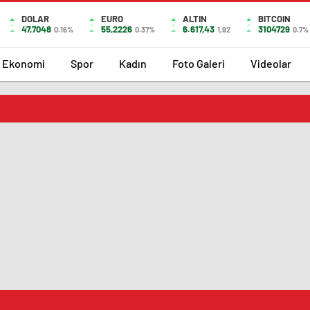
DOLAR
EURO
ALTIN
BITCOIN
47,7048
55,2226
6.617,43
3104729
0.16%
0.37%
1,92
0.7%
Ekonomi
Spor
Kadın
Foto Galeri
Videolar