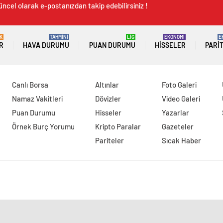
üncel olarak e-postanızdan takip edebilirsiniz !
K
TAHMİNİ
LİG
EKONOMİ
E
R
HAVA DURUMU
PUAN DURUMU
HISSELER
PARI
Canlı Borsa
Altınlar
Foto Galeri
Namaz Vakitleri
Dövizler
Video Galeri
Puan Durumu
Hisseler
Yazarlar
Örnek Burç Yorumu
Kripto Paralar
Gazeteler
Pariteler
Sıcak Haber