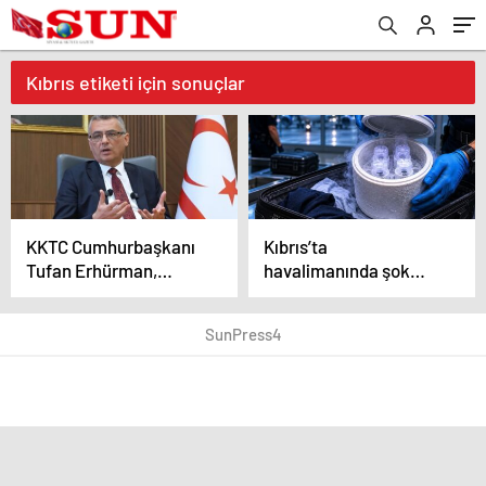
Kıbrıs etiketi için sonuçlar
KKTC Cumhurbaşkanı
Kıbrıs’ta
Tufan Erhürman,
havalimanında şok
rahatsızlanarak
olay: İsrailli yolcunun
hastaneye kaldırıldı
bagajından 4 insan
SunPress4
embriyosu çıktı