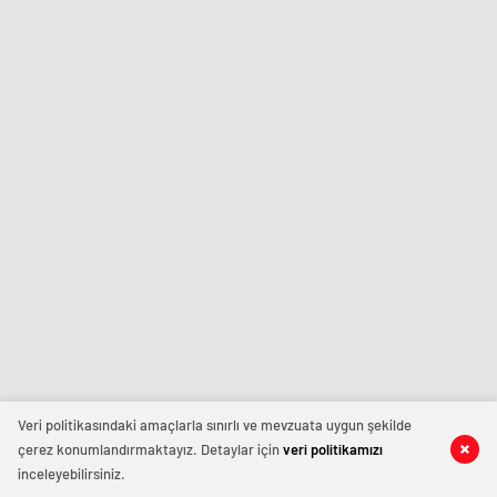
Veri politikasındaki amaçlarla sınırlı ve mevzuata uygun şekilde
çerez konumlandırmaktayız. Detaylar için
veri politikamızı
inceleyebilirsiniz.