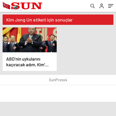
Kim Jong Un etiketi için sonuçlar
ABD’nin uykularını
kaçıracak adım, Kim’e
seçimi kazandırdı
SunPress4