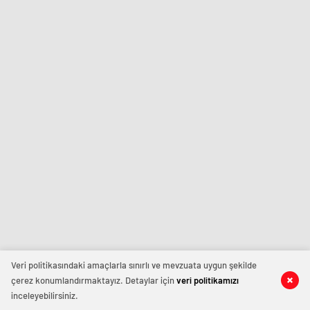
Veri politikasındaki amaçlarla sınırlı ve mevzuata uygun şekilde
çerez konumlandırmaktayız. Detaylar için
veri politikamızı
inceleyebilirsiniz.