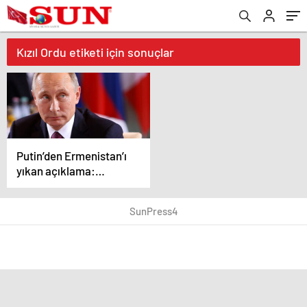
Kızıl Ordu etiketi için sonuçlar
Putin’den Ermenistan’ı
yıkan açıklama:
Karabağ Azerbaycan’ın
ayrılmaz bir parçasıdır!
SunPress4