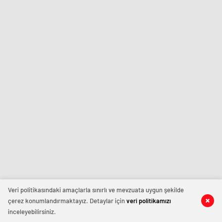
Veri politikasındaki amaçlarla sınırlı ve mevzuata uygun şekilde
çerez konumlandırmaktayız. Detaylar için
veri politikamızı
inceleyebilirsiniz.