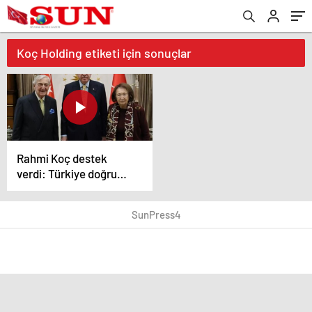
Koç Holding etiketi için sonuçlar
Rahmi Koç destek
verdi: Türkiye doğru
yolda, çok memnunum
SunPress4