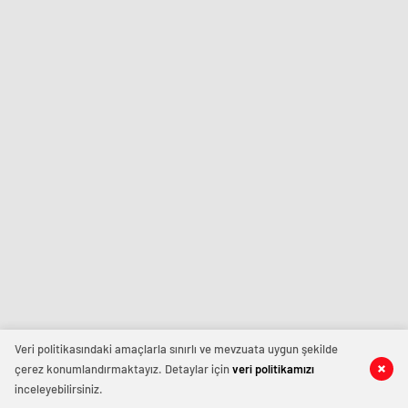
Veri politikasındaki amaçlarla sınırlı ve mevzuata uygun şekilde
çerez konumlandırmaktayız. Detaylar için
veri politikamızı
inceleyebilirsiniz.