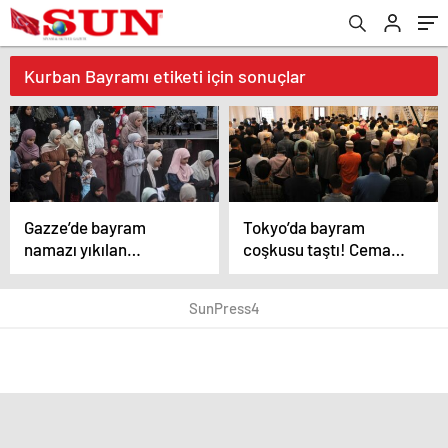
Kurban Bayramı etiketi için sonuçlar
Gazze’de bayram
Tokyo’da bayram
namazı yıkılan
coşkusu taştı! Cemaat
camilerin enkazında
avluya sığmadı, namaz
kılındı
3 kere kılındı
SunPress4