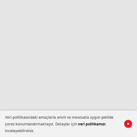
Veri politikasındaki amaçlarla sınırlı ve mevzuata uygun şekilde
çerez konumlandırmaktayız. Detaylar için
veri politikamızı
inceleyebilirsiniz.