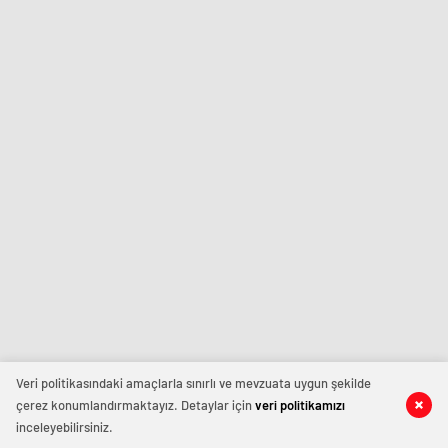
Veri politikasındaki amaçlarla sınırlı ve mevzuata uygun şekilde
çerez konumlandırmaktayız. Detaylar için
veri politikamızı
inceleyebilirsiniz.