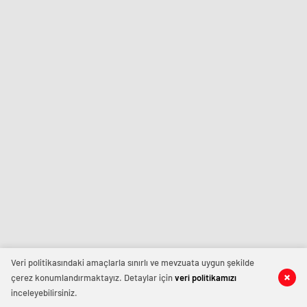
Veri politikasındaki amaçlarla sınırlı ve mevzuata uygun şekilde
çerez konumlandırmaktayız. Detaylar için
veri politikamızı
inceleyebilirsiniz.