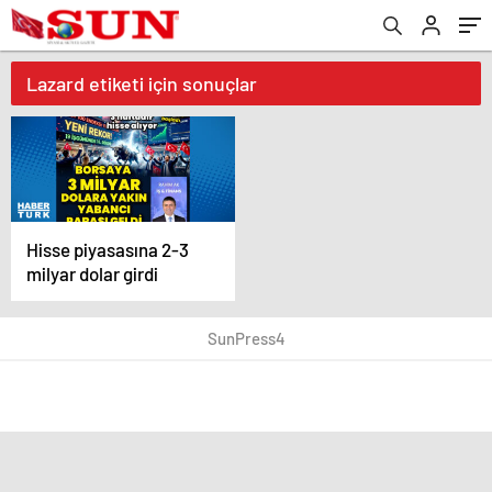
Lazard etiketi için sonuçlar
Hisse piyasasına 2-3
milyar dolar girdi
SunPress4