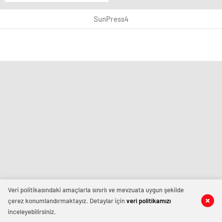
bitirecek çağrı!
Geçmişi çabuk unuttu
SunPress4
Veri politikasındaki amaçlarla sınırlı ve mevzuata uygun şekilde
çerez konumlandırmaktayız. Detaylar için
veri politikamızı
inceleyebilirsiniz.