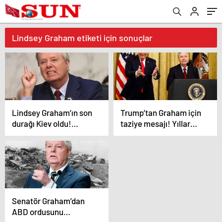
Lindsey Graham etiketi için sonuçlar
Lindsey Graham’ın son
Trump’tan Graham için
durağı Kiev oldu!
taziye mesajı! Yıllar
Ölümünden saatler
önce söyledikleri
önce Zelenski ile
yeniden gündemde
görüştü
Senatör Graham’dan
ABD ordusunu