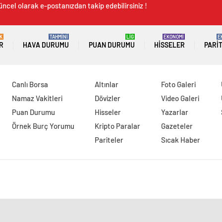
üncel olarak e-postanızdan takip edebilirsiniz !
K
TAHMİNİ
LİG
EKONOMİ
E
R
HAVA DURUMU
PUAN DURUMU
HISSELER
PARI
Canlı Borsa
Altınlar
Foto Galeri
Namaz Vakitleri
Dövizler
Video Galeri
Puan Durumu
Hisseler
Yazarlar
Örnek Burç Yorumu
Kripto Paralar
Gazeteler
Pariteler
Sıcak Haber