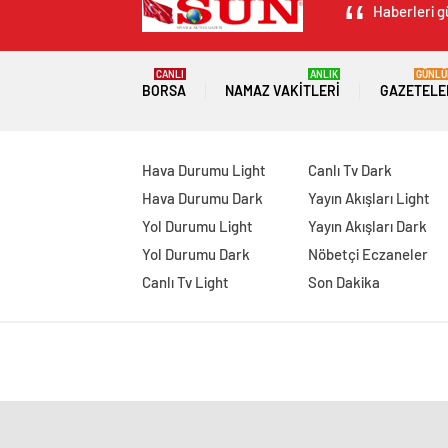
Haberleri g
CANLI
ANLIK
GÜNLÜ
BORSA
NAMAZ VAKITLERI
GAZETELE
Hava Durumu Light
Canlı Tv Dark
Hava Durumu Dark
Yayın Akışları Light
Yol Durumu Light
Yayın Akışları Dark
Yol Durumu Dark
Nöbetçi Eczaneler
Canlı Tv Light
Son Dakika