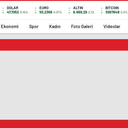
DOLAR
EURO
ALTIN
BITCOIN
47,7052
55,2366
6.669,29
3097848
0.15%
0.37%
2,72
0.3%
Ekonomi
Spor
Kadın
Foto Galeri
Videolar