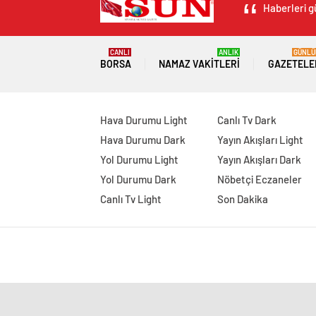
Haberleri g
CANLI
ANLIK
GÜNLÜ
BORSA
NAMAZ VAKITLERI
GAZETELE
Hava Durumu Light
Canlı Tv Dark
Hava Durumu Dark
Yayın Akışları Light
Yol Durumu Light
Yayın Akışları Dark
Yol Durumu Dark
Nöbetçi Eczaneler
Canlı Tv Light
Son Dakika