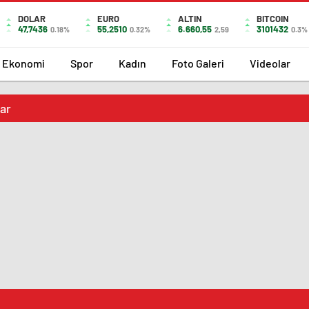
DOLAR
EURO
ALTIN
BITCOIN
47,7436
55,2510
6.660,55
3101432
0.18%
0.32%
2,59
0.3%
Ekonomi
Spor
Kadın
Foto Galeri
Videolar
lar