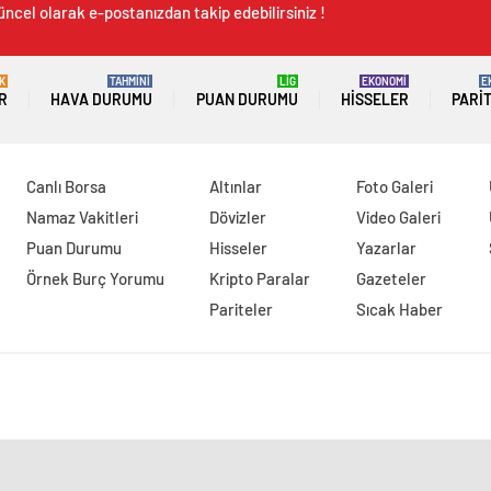
üncel olarak e-postanızdan takip edebilirsiniz !
K
TAHMİNİ
LİG
EKONOMİ
E
R
HAVA DURUMU
PUAN DURUMU
HISSELER
PARI
Canlı Borsa
Altınlar
Foto Galeri
Namaz Vakitleri
Dövizler
Video Galeri
Puan Durumu
Hisseler
Yazarlar
Örnek Burç Yorumu
Kripto Paralar
Gazeteler
Pariteler
Sıcak Haber