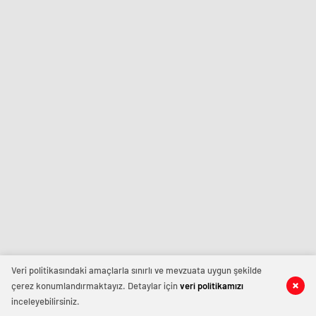
Veri politikasındaki amaçlarla sınırlı ve mevzuata uygun şekilde
çerez konumlandırmaktayız. Detaylar için
veri politikamızı
inceleyebilirsiniz.