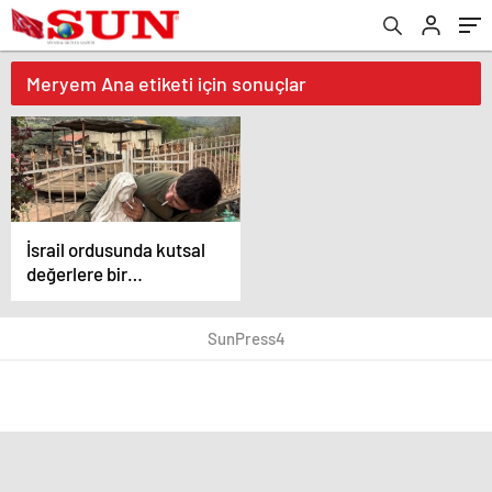
Meryem Ana etiketi için sonuçlar
İsrail ordusunda kutsal
değerlere bir
saygısızlık daha: Bu
kez Meryem Ana
SunPress4
heykelini hedef aldılar