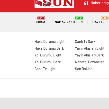
Haberleri g
CANLI
ANLIK
GÜNLÜ
BORSA
NAMAZ VAKITLERI
GAZETELE
Hava Durumu Light
Canlı Tv Dark
Hava Durumu Dark
Yayın Akışları Light
Yol Durumu Light
Yayın Akışları Dark
Yol Durumu Dark
Nöbetçi Eczaneler
Canlı Tv Light
Son Dakika