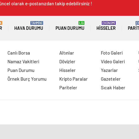
üncel olarak e-postanızdan takip edebilirsiniz !
K
TAHMİNİ
LİG
EKONOMİ
E
R
HAVA DURUMU
PUAN DURUMU
HISSELER
PARI
Canlı Borsa
Altınlar
Foto Galeri
Namaz Vakitleri
Dövizler
Video Galeri
Puan Durumu
Hisseler
Yazarlar
Örnek Burç Yorumu
Kripto Paralar
Gazeteler
Pariteler
Sıcak Haber