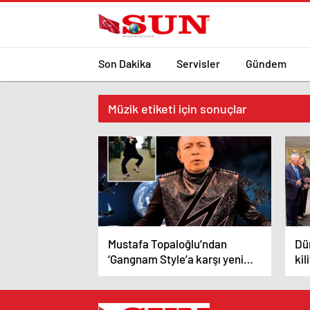
Son Dakika
Servisler
Gündem
Müzik etiketi için sonuçlar
Mustafa Topaloğlu’ndan
Dü
‘Gangnam Style’a karşı yeni
kil
şarkı: Bambam Star
bir