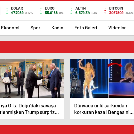
DOLAR
EURO
ALTIN
BITCOIN
47,7089
55,0188
6.579,34
3067809
0.17%
0%
1,34
-0.6%
Ekonomi
Spor
Kadın
Foto Galeri
Videolar
nya Orta Doğu’daki savaşa
Dünyaca ünlü şarkıcıdan
itlenmişken Trump sürpriz
korkutan kaza! Dengesini
 yerde ortaya çıktı
kaybedip yere düştü