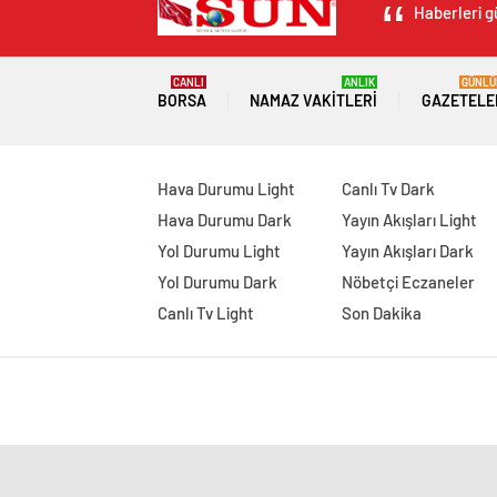
Haberleri g
CANLI
ANLIK
GÜNLÜ
BORSA
NAMAZ VAKITLERI
GAZETELE
Hava Durumu Light
Canlı Tv Dark
Hava Durumu Dark
Yayın Akışları Light
Yol Durumu Light
Yayın Akışları Dark
Yol Durumu Dark
Nöbetçi Eczaneler
Canlı Tv Light
Son Dakika