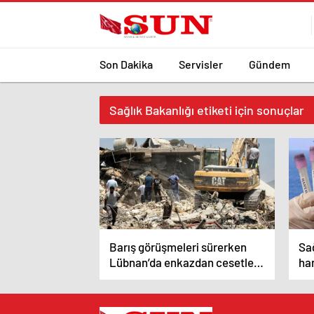
Son Dakika
Servisler
Gündem
Sağlık Bakanlığı etiketi için sonuçlar
Barış görüşmeleri sürerken
Sa
Lübnan’da enkazdan cesetler
ha
çıkarıldı
va
get