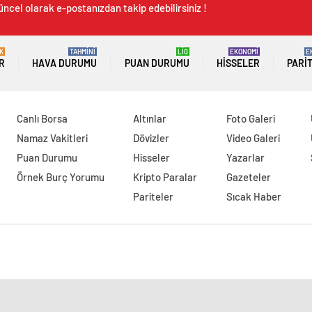
üncel olarak e-postanızdan takip edebilirsiniz !
K
TAHMİNİ
LİG
EKONOMİ
E
R
HAVA DURUMU
PUAN DURUMU
HISSELER
PARI
Canlı Borsa
Altınlar
Foto Galeri
Namaz Vakitleri
Dövizler
Video Galeri
Puan Durumu
Hisseler
Yazarlar
Örnek Burç Yorumu
Kripto Paralar
Gazeteler
Pariteler
Sıcak Haber