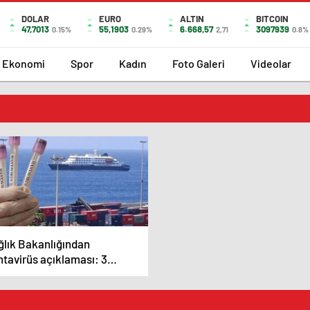
DOLAR
EURO
ALTIN
BITCOIN
47,7013
55,1903
6.668,57
3097939
0.15%
0.29%
2,71
0.8%
Ekonomi
Spor
Kadın
Foto Galeri
Videolar
ğlık Bakanlığından
ntavirüs açıklaması: 3
tandaşımız ülkemize
irilecek