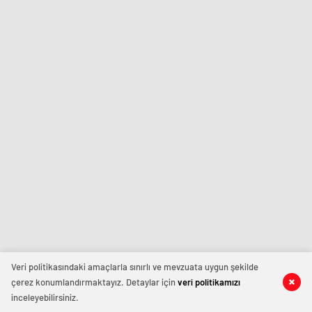
Veri politikasındaki amaçlarla sınırlı ve mevzuata uygun şekilde
çerez konumlandırmaktayız. Detaylar için
veri politikamızı
inceleyebilirsiniz.