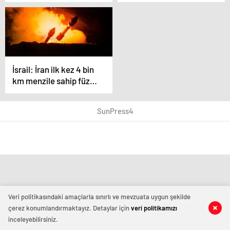
nedeniyle ABD’ye nota
görüşme ABD’de
verdi
yapıldı
İsrail: İran ilk kez 4 bin
km menzile sahip füze
kullandı
SunPress4
Veri politikasındaki amaçlarla sınırlı ve mevzuata uygun şekilde
çerez konumlandırmaktayız. Detaylar için
veri politikamızı
inceleyebilirsiniz.