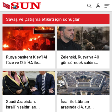
Savaş ve Çatışma etiketi için sonuçlar
Rusya başkent Kiev’i 41
Zelenski, Rusya’ya 40
füze ve 125 İHA ile
gün sürecek saldırı
vurdu
planını onayladı
Suudi Arabistan,
İsrail ile Lübnan
İsrail’in saldırıları
arasındaki 4. tur