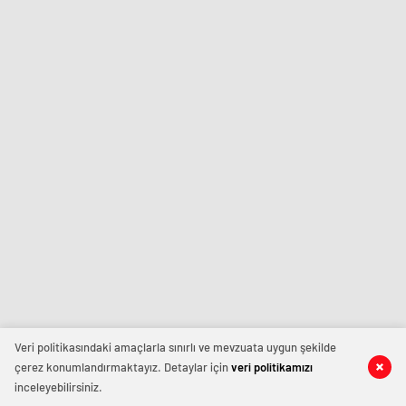
Veri politikasındaki amaçlarla sınırlı ve mevzuata uygun şekilde
çerez konumlandırmaktayız. Detaylar için
veri politikamızı
inceleyebilirsiniz.