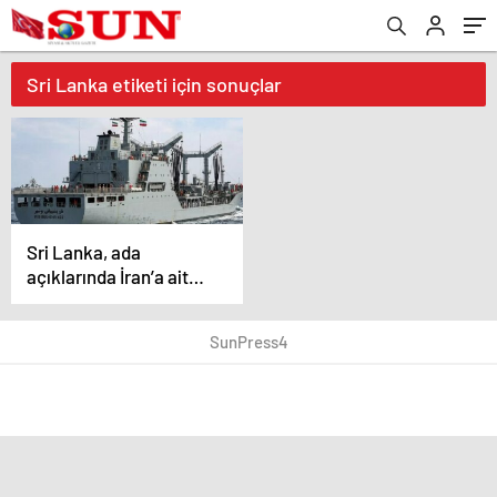
Sri Lanka etiketi için sonuçlar
Sri Lanka, ada
açıklarında İran’a ait
ikinci geminin
olduğunu duyurdu
SunPress4